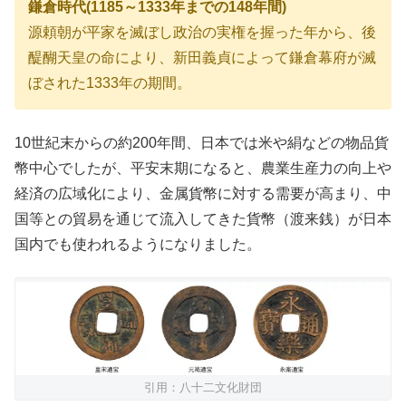
鎌倉時代(1185～1333年までの148年間)
源頼朝が平家を滅ぼし政治の実権を握った年から、後
醍醐天皇の命により、新田義貞によって鎌倉幕府が滅
ぼされた1333年の期間。
10世紀末からの約200年間、日本では米や絹などの物品貨
幣中心でしたが、平安末期になると、農業生産力の向上や
経済の広域化により、金属貨幣に対する需要が高まり、中
国等との貿易を通じて流入してきた貨幣（渡来銭）が日本
国内でも使われるようになりました。
引用：八十二文化財団