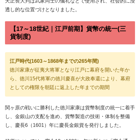
天正長大判は武家同士の儀礼などで使用され、社会的に浸
透し的な位置づけとなりました。
【17～18世紀｜江戸前期】貨幣の統一(三
貨制度)
江戸時代(1603～1868年までの265年間)
徳川家康が征夷大将軍となり江戸に幕府を開いた年か
ら、徳川15代将軍の徳川慶喜が大政奉還により、幕府
としての権限を朝廷に返上した年までの期間
関ヶ原の戦いに勝利した徳川家康は貨幣制度の統一に着手
し、金銀山の支配を進め、貨幣製造の技術・体制を整備
し、慶長6（1601）年に慶長金銀貨を発行しました。