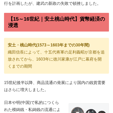
行を計画したが、建武の新政の失敗で頓挫しました。
【15～16世紀｜安土桃山時代】貨幣経済の
浸透
安土・桃山時代(1573～1603年までの30年間)
織田信長によって、十五代将軍の足利義昭が京都を追
放されてから、1603年に徳川家康が江戸に幕府を開
くまでの期間
15世紀後半以降、商品流通の発展により国内の銭貨需要
はさらに増大しました。
日本や明(中国)で私的につくら
れた模鋳銭・私鋳銭の流通によ