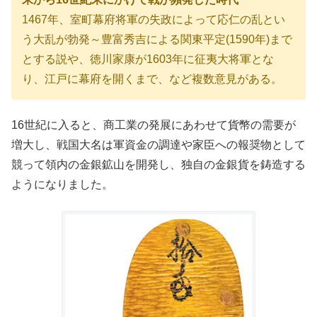
1467年、室町幕府将軍の失政によって応仁の乱とい
う大乱が勃発～豊富秀吉による関東平定(1590年)まで
とする説や、徳川家康が1603年に征夷大将軍とな
り、江戸に幕府を開くまで、など複数意見がある。
16世紀に入ると、商工業の発展にあわせて貨幣の需要が
増大し、戦国大名は軍資金の調達や家臣への報奨物として
競って領内の金銀鉱山を開発し、独自の金銀貨を鋳造する
ようになりました。