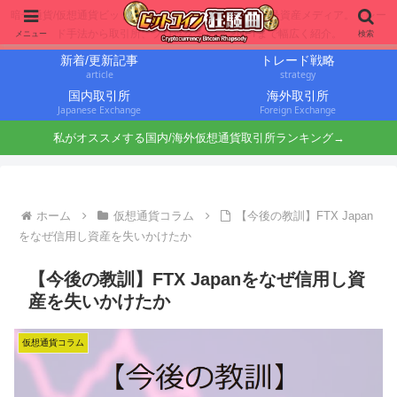
暗号通貨/仮想通貨ビットコインに投資するbit仙人の暗号資産メディア。トレー
ド手法から取引所、ブロックチェーンNFTまで幅広く紹介。
メニュー
検索
新着/更新記事
トレード戦略
article
strategy
国内取引所
海外取引所
Japanese Exchange
Foreign Exchange
私がオススメする国内/海外仮想通貨取引所ランキング→
ホーム
仮想通貨コラム
【今後の教訓】FTX Japan
をなぜ信用し資産を失いかけたか
【今後の教訓】FTX Japanをなぜ信用し資
産を失いかけたか
仮想通貨コラム