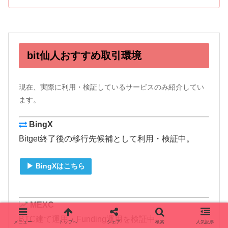
bit仙人おすすめ取引環境
現在、実際に利用・検証しているサービスのみ紹介してい
ます。
BingX
Bitget終了後の移行先候補として利用・検証中。
▶ BingXはこちら
MEXC
BTC建て運用・Funding運用を検証中。
メニュー
トップへ
シェア
検索
人気記事