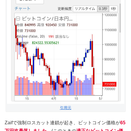
引用元
Zaifで強制ロスカット連鎖が起き、ビットコイン価格が
65
万円迄暴落しました
。(このときの
適正なビットコイン価