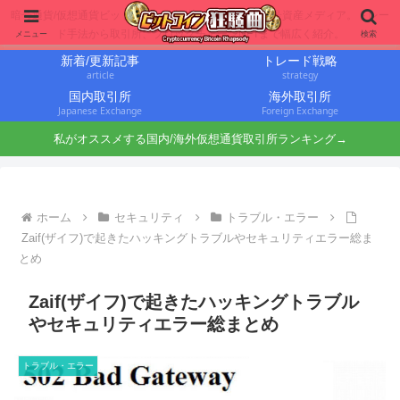
暗号通貨/仮想通貨ビットコインに投資するbit仙人の暗号資産メディア。トレー
ド手法から取引所、ブロックチェーンNFTまで幅広く紹介。
メニュー
検索
新着/更新記事
トレード戦略
article
strategy
国内取引所
海外取引所
Japanese Exchange
Foreign Exchange
私がオススメする国内/海外仮想通貨取引所ランキング→
ホーム
セキュリティ
トラブル・エラー
Zaif(ザイフ)で起きたハッキングトラブルやセキュリティエラー総ま
とめ
Zaif(ザイフ)で起きたハッキングトラブル
やセキュリティエラー総まとめ
トラブル・エラー