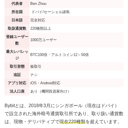
代表者
Ben Zhou
所在国
ドバイ/セーシェル諸島
日本語
完全対応
取扱通貨数
220種類以上
登録ユーザー
1000万ユーザー
数
最大レバレッ
BTC100倍・アルトコイン12～50倍
ジ
取引形態
板取引
追証
ナシ
アプリ対応
iOS・Android対応
法人口座
あり（機関投資家向け）
Bybitとは、2018年3月にシンガポール（現在はドバイ）
で設立された海外暗号通貨取引所であり、取り扱い通貨数
は、現物・デリバティブで
現在220種類
を超えています。