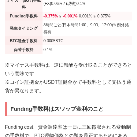
テイカー(成行)手数
(FX)0.06% / (現物)0.1%
料
Funding手数料
-0.375%
≦
-0.001%
0.001% ≦ 0.375%
8時間ごと(日本時間1:00、9:00、17:00)※例外銘
発生タイミング
柄有
BTC送金手数料
0.0005BTC
両替手数料
0.1%
※マイナス手数料は、逆に報酬を受け取ることができると
いう意味です
※コイン証拠金かUSDT証拠金かで手数料として支払う通
貨が異なります。
Funding手数料はスワップ金利のこと
Funding cost、資金調達率は一日に三回徴収される変動制
の手数料で、BTC現物価格との鞘を是正するためにある