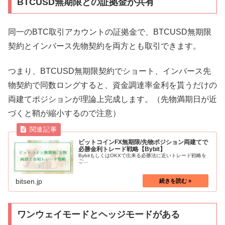
BTCUSD無期限との証拠金が共有
同一のBTC取引アカウントの証拠金で、BTCUSD無期限
契約とインバース先物契約を両方とも取引できます。
つまり、BTCUSD無期限契約でショート、インバース先
物契約で同数ロングすると、資金調達率金利を貰うだけの
両建てポジションが理論上完成します。（先物満期日が近
づくと鞘が縮小するので注意）
ビットコインFX無期限/先物ポジション両建てで
必勝金利トレード戦略【Bybit】
BybitもしくはOKXで出来る必勝法に近いトレード戦略を
ご...
bitsen.jp
ワンウェイモードとヘッジモードがある