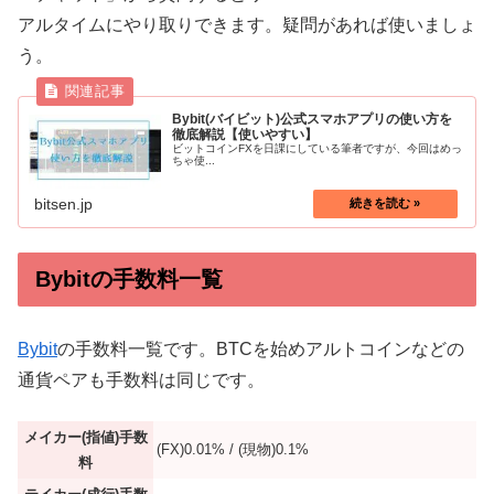
アルタイムにやり取りできます。疑問があれば使いましょ
う。
Bybit(バイビット)公式スマホアプリの使い方を
徹底解説【使いやすい】
ビットコインFXを日課にしている筆者ですが、今回はめっ
ちゃ使...
bitsen.jp
Bybitの手数料一覧
Bybit
の手数料一覧です。BTCを始めアルトコインなどの
通貨ペアも手数料は同じです。
メイカー(指値)手数
(FX)0.01% / (現物)0.1%
料