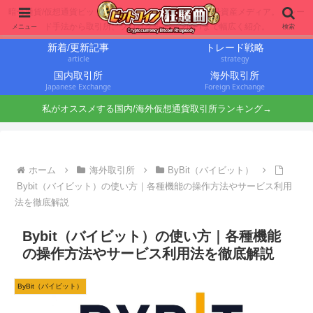
暗号通貨/仮想通貨ビットコインに投資するbit仙人の暗号資産メディア。トレー
ド手法から取引所、ブロックチェーンNFTまで幅広く紹介。
メニュー
検索
新着/更新記事
トレード戦略
article
strategy
国内取引所
海外取引所
Japanese Exchange
Foreign Exchange
私がオススメする国内/海外仮想通貨取引所ランキング→
ホーム
海外取引所
ByBit（バイビット）
Bybit（バイビット）の使い方｜各種機能の操作方法やサービス利用
法を徹底解説
Bybit（バイビット）の使い方｜各種機能
の操作方法やサービス利用法を徹底解説
ByBit（バイビット）