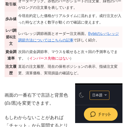
オーダーブック。赤色のバーがショートの注文量、緑色のバー
取引板
がロングの注文量を表しています。
今現在約定した価格がリアルタイムに流れます。成行注文が入
歩み値
った時など大きく数字が動くので確認に使えます。
レバ調
レバレッジ調節画面とオーダー注文画面。
Bybitのレバレッジ
節&注
調節方法についてはこちらの記事
で詳しく紹介。
文
資金調
次回の資金調節率、マウスを載せると次々回の予測率もでま
達率
す。（
インバース先物にはない
）
注文履
直近の注文履歴、現在の保有ポジションの表示、指値注文変
歴
更、清算価格、実現損益の確認など。
画面の一番右下で言語と背景色
(白/黒)を変更できます。
もしわからないことがあれば
「チャット」から質問するとリ