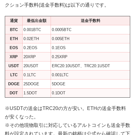
クション手数料(送金手数料)は以下の通りです。
通貨
最低出金額
送金手数料
BTC
0.001BTC
0.0005BTC
ETH
0.02ETH
0.005ETH
EOS
0.2EOS
0.1EOS
XRP
20XRP
0.25XRP
USDT
20USDT
ERC20:10USDT、TRC20:1USDT
LTC
0.1LTC
0.001LTC
DOGE
25DOGE
5DOGE
DOT
1.5DOT
0.1DOT
※USDTの送金はTRC20の方が安い。ETHの送金手数料
が安くなった。
※その他現物取引に対応しているアルトコインも送金手数
料が設定されています。最新の銘柄は公式から確認して下