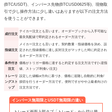
(BTC/USDT)、インバース先物(BTCUSD0625等)、現物取
引で少し操作方法に少し違いはありますが以下の注文方法
を使うことができます。
テイカー注文とも言います。オーダーブックから入手可能な
成行注文
最良気配値で即約定されるオーダー方法です。
メイカー注文とも言います。契約数量・指値価格を決め、設
指値注文
定された指値価格に達し反対注文がマッチした時に約定され
るオーダー方法です。
条件付き
価格がトリガー価格に達すると約定する注文方法です(≒逆指
注文
値、ストップ/利食い注文)
トレーリ
設定した値幅or方向に基づき、価格に追随し自動的に利食/
ングスト
損切を行うオーダー方法です。便利ですがやや上級者向けの
ップ
注文方法です。
インバース無期限とUSDT無期限の違い
トレード画面上部タブ「トレード」から切り替