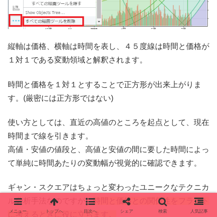
縦軸は価格、横軸は時間を表し、４５度線は時間と価格が
１対１である変動領域と解釈されます。
時間と価格を１対１とすることで正方形が出来上がりま
す。(厳密には正方形ではない)
使い方としては、直近の高値のところを起点として、現在
時間まで線を引きます。
高値・安値の値段と、高値と安値の間に要した時間によっ
て単純に時間あたりの変動幅が視覚的に確認できます。
ギャン・スクエアはちょっと変わったユニークなテクニカ
ル分析手法なのですが、
時間と価格との関係性をフラット
メニュー
トップへ
目次へ
シェア
検索
人気記事
に考えるときに役に立ちます。