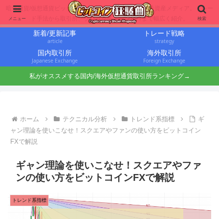
暗号通貨/仮想通貨ビットコインに投資するbit仙人の暗号資産メディア。トレー
ド手法から取引所、ブロックチェーンNFTまで幅広く紹介。
メニュー
検索
新着/更新記事
トレード戦略
article
strategy
国内取引所
海外取引所
Japanese Exchange
Foreign Exchange
私がオススメする国内/海外仮想通貨取引所ランキング→
ホーム
テクニカル分析
トレンド系指標
ギ
ャン理論を使いこなせ！スクエアやファンの使い方をビットコイン
FXで解説
ギャン理論を使いこなせ！スクエアやファ
ンの使い方をビットコインFXで解説
トレンド系指標