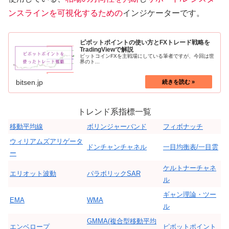
ンスラインを可視化するための
インジケーターです。
ピボットポイントの使い方とFXトレード戦略を
TradingViewで解説
ビットコインFXを主戦場にしている筆者ですが、今回は世
界のト...
bitsen.jp
トレンド系指標一覧
移動平均線
ボリンジャーバンド
フィボナッチ
ウィリアムズアリゲータ
ドンチャンチャネル
一目均衡表/一目雲
ー
ケルトナーチャネ
エリオット波動
パラボリックSAR
ル
ギャン理論・ツー
EMA
WMA
ル
GMMA(複合型移動平均
エンベロープ
ピボットポイント