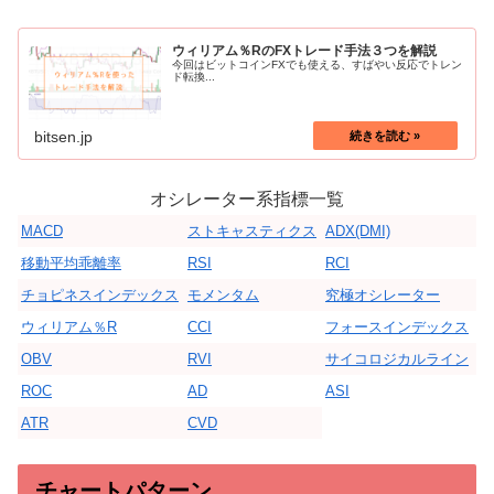
ウィリアム％RのFXトレード手法３つを解説
今回はビットコインFXでも使える、すばやい反応でトレン
ド転換...
bitsen.jp
オシレーター系指標一覧
MACD
ストキャスティクス
ADX(DMI)
移動平均乖離率
RSI
RCI
チョピネスインデックス
モメンタム
究極オシレーター
ウィリアム％R
CCI
フォースインデックス
OBV
RVI
サイコロジカルライン
ROC
AD
ASI
ATR
CVD
チャートパターン