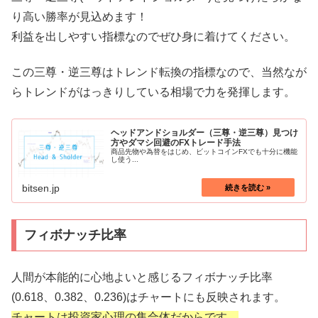
り高い勝率が見込めます！
利益を出しやすい指標なのでぜひ身に着けてください。
この三尊・逆三尊はトレンド転換の指標なので、当然なが
らトレンドがはっきりしている相場で力を発揮します。
ヘッドアンドショルダー（三尊・逆三尊）見つけ
方やダマシ回避のFXトレード手法
商品先物や為替をはじめ、ビットコインFXでも十分に機能
し使う...
bitsen.jp
フィボナッチ比率
人間が本能的に心地よいと感じるフィボナッチ比率
(0.618、0.382、0.236)はチャートにも反映されます。
チャートは投資家心理の集合体だからです。