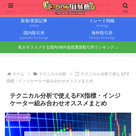
暗号通貨/仮想通貨ビットコインに投資するbit仙人の暗号資産メディア。トレー
ド手法から取引所、ブロックチェーンNFTまで幅広く紹介。
メニュー
検索
新着/更新記事
トレード戦略
article
strategy
国内取引所
海外取引所
Japanese Exchange
Foreign Exchange
私がオススメする国内/海外仮想通貨取引所ランキング→
ホーム
テクニカル分析
テクニカル分析で使えるFX
指標・インジケーター組み合わせオススメまとめ
テクニカル分析で使えるFX指標・インジ
ケーター組み合わせオススメまとめ
テクニカル分析