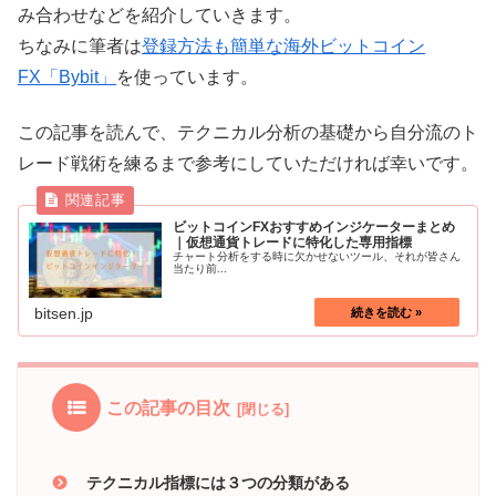
み合わせなどを紹介していきます。
ちなみに筆者は
登録方法も簡単な海外ビットコイン
FX「Bybit」
を使っています。
この記事を読んで、テクニカル分析の基礎から自分流のト
レード戦術を練るまで参考にしていただければ幸いです。
ビットコインFXおすすめインジケーターまとめ
｜仮想通貨トレードに特化した専用指標
チャート分析をする時に欠かせないツール、それが皆さん
当たり前...
bitsen.jp
この記事の目次
テクニカル指標には３つの分類がある