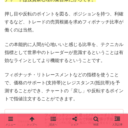
押し目や反転のポイントを図る、ポジションを持つ、利確
するなど、トレードの売買根拠を求めフィボナッチ比率が
働くのは当然。
この本能的に人間が心地いいと感じる比率を、テクニカル
指標として世界中のトレーダーが意識するということは有
効なラインとしてより機能するということです。
フィボナッチ・リトレースメントなどの指標を使うこと
で、価格のサポート(支持帯)とレジスタンス(抵抗帯)を予
測することができ、チャートの「戻し」や反転するポイン
トで指値注文することができます。
フィボナッチツールを使ったFXトレード｜リト
レースメントやチャネルで利確・逆張り手法
ビットコインFXに限らず、幅広い相場でも使えるフィボナ
メニュー
トップへ
目次へ
シェア
検索
人気記事
ッチツ...