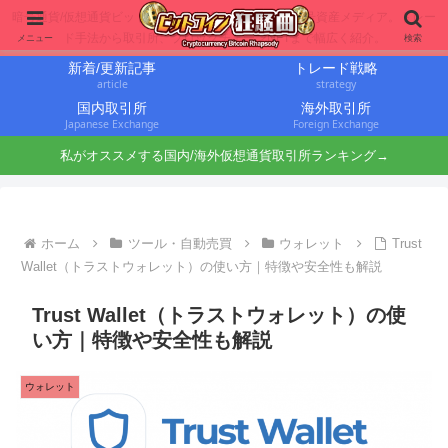
暗号通貨/仮想通貨ビットコインに投資するbit仙人の暗号資産メディア。トレー
ド手法から取引所、ブロックチェーンNFTまで幅広く紹介。
メニュー
検索
新着/更新記事
トレード戦略
article
strategy
国内取引所
海外取引所
Japanese Exchange
Foreign Exchange
私がオススメする国内/海外仮想通貨取引所ランキング→
ホーム
ツール・自動売買
ウォレット
Trust
Wallet（トラストウォレット）の使い方｜特徴や安全性も解説
Trust Wallet（トラストウォレット）の使
い方｜特徴や安全性も解説
ウォレット