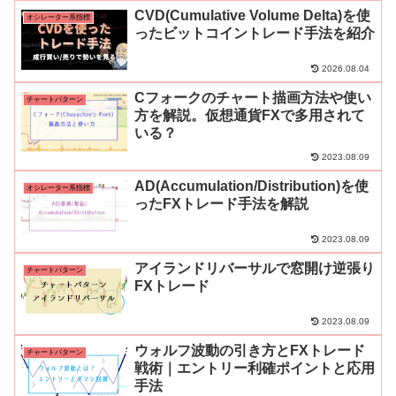
CVD(Cumulative Volume Delta)を使
オシレーター系指標
ったビットコイントレード手法を紹介
2026.08.04
Cフォークのチャート描画方法や使い
チャートパターン
方を解説。仮想通貨FXで多用されて
いる？
2023.08.09
AD(Accumulation/Distribution)を使
オシレーター系指標
ったFXトレード手法を解説
2023.08.09
アイランドリバーサルで窓開け逆張り
チャートパターン
FXトレード
2023.08.09
ウォルフ波動の引き方とFXトレード
チャートパターン
戦術｜エントリー利確ポイントと応用
手法