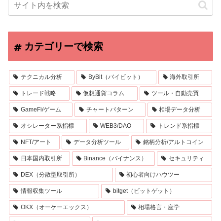
カテゴリーで検索
テクニカル分析
ByBit（バイビット）
海外取引所
トレード戦略
仮想通貨コラム
ツール・自動売買
GameFi/ゲーム
チャートパターン
相場データ分析
オシレーター系指標
WEB3/DAO
トレンド系指標
NFT/アート
データ分析ツール
銘柄分析/アルトコイン
日本国内取引所
Binance（バイナンス）
セキュリティ
DEX（分散型取引所）
初心者向けハウツー
情報収集ツール
bitget（ビットゲット）
OKX（オーケーエックス）
相場格言・座学