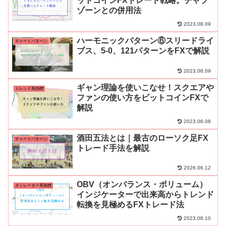
ットコインFXトレード戦略。チャプ
ゾーンとの併用法
2023.08.09
ハーモニックパターン⑥スリードライ
チャートパターン
ブス、5-0、121パターンをFXで解説
2023.08.09
ギャン理論を使いこなせ！スクエアや
トレンド系指標
ファンの使い方をビットコインFXで
解説
2023.08.08
酒田五法とは｜最古のローソク足FX
チャートパターン
トレード手法を解説
2026.06.12
OBV（オンバランス・ボリューム）
オシレーター系指標
インジケーターで出来高からトレンド
転換を見極めるFXトレード法
2023.08.10