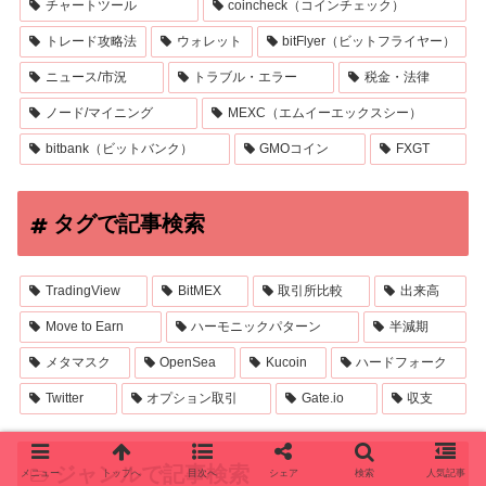
チャートツール
coincheck（コインチェック）
トレード攻略法
ウォレット
bitFlyer（ビットフライヤー）
ニュース/市況
トラブル・エラー
税金・法律
ノード/マイニング
MEXC（エムイーエックスシー）
bitbank（ビットバンク）
GMOコイン
FXGT
タグで記事検索
TradingView
BitMEX
取引所比較
出来高
Move to Earn
ハーモニックパターン
半減期
メタマスク
OpenSea
Kucoin
ハードフォーク
Twitter
オプション取引
Gate.io
収支
ジャンルで記事検索
メニュー
トップへ
目次へ
シェア
検索
人気記事