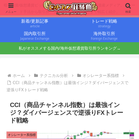
暗号通貨/仮想通貨ビットコインに投資するbit仙人の暗号資産メディア。トレー
ド手法から取引所、ブロックチェーンNFTまで幅広く紹介。
メニュー
検索
新着/更新記事
トレード戦略
article
strategy
国内取引所
海外取引所
Japanese Exchange
Foreign Exchange
私がオススメする国内/海外仮想通貨取引所ランキング→
ホーム
テクニカル分析
オシレーター系指標
CCI（商品チャンネル指数）は最強インジ？ダイバージェンスで
逆張りFXトレード戦略
CCI（商品チャンネル指数）は最強イン
ジ？ダイバージェンスで逆張りFXトレー
ド戦略
オシレーター系指標