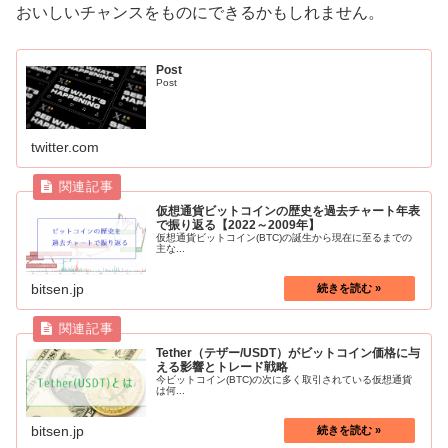
おいしいチャンスをものにできるかもしれません。
Post
Post
twitter.com
仮想通貨ビットコインの歴史を過去チャート年表
で振り返る【2022～2009年】
仮想通貨ビットコイン(BTC)の誕生から現在に至るまでの
主な...
bitsen.jp
Tether（テザー/USDT）がビットコイン価格に与
える影響とトレード戦略
今ビットコイン(BTC)の次に多く取引されている仮想通貨
は何...
bitsen.jp