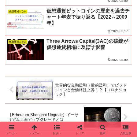
2023.08.09
仮想通貨ビットコインの歴史を過去チ
仮想通貨コラム
ャート年表で振り返る【2022～2009
年】
2026.03.17
Three Arrows Capital(3AC)の破綻が
仮想通貨コラム
仮想通貨相場に及ぼす影響
2023.08.09
世界的な金融緩和（量的緩和）でビット
コインと金価格は上昇！？【コロナショ
ック】
【Ethereum Shanghai Upgrade】イーサ
リアム上海アップグレードとは
メニュー
トップへ
目次へ
シェア
検索
人気記事