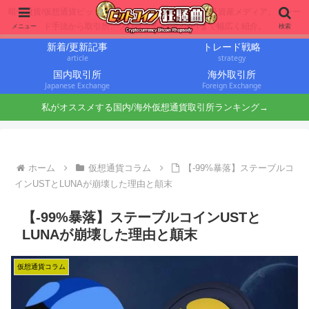
暗号通貨/仮想通貨ビットコインに投資するbit仙人の暗号資産メディア。トレー
ド手法から取引所、ブロックチェーンNFTまで幅広く紹介。
メニュー
検索
新着/更新記事
トレード戦略
article
strategy
国内取引所
海外取引所
Japanese Exchange
Foreign Exchange
私がオススメする国内/海外仮想通貨取引所ランキング→
ホーム
仮想通貨コラム
【-99%暴落】ステーブルコ
インUSTとLUNAが崩壊した理由と顛末
【-99%暴落】ステーブルコインUSTと
LUNAが崩壊した理由と顛末
仮想通貨コラム