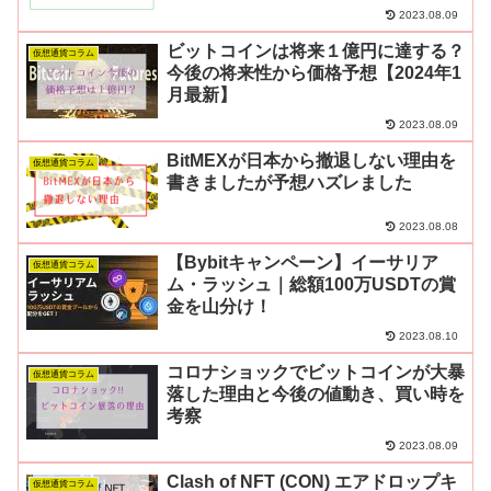
2023.08.09
ビットコインは将来１億円に達する？
仮想通貨コラム
今後の将来性から価格予想【2024年1
月最新】
2023.08.09
BitMEXが日本から撤退しない理由を
仮想通貨コラム
書きましたが予想ハズレました
2023.08.08
【Bybitキャンペーン】イーサリア
仮想通貨コラム
ム・ラッシュ｜総額100万USDTの賞
金を山分け！
2023.08.10
コロナショックでビットコインが大暴
仮想通貨コラム
落した理由と今後の値動き、買い時を
考察
2023.08.09
Clash of NFT (CON) エアドロップキ
仮想通貨コラム