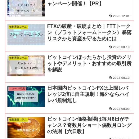
ャンペーン開催！【PR】
2023.12.01
FTXの破産・破綻まとめ｜FTTトーク
仮想通貨コラム
ン（プラットフォームトークン）暴落
リスクから資産を守るためには
【Phemex】
2023.08.10
ビットコインほったらかし投資のメリ
仮想通貨コラム
ットやデメリット・おすすめの取引所
を解説
2023.08.10
日本国内ビットコインFXは上限レバ
ニュース/市況
レッジ2倍に自主規制！海外ならハイ
レバ規制無し
2023.08.09
ビットコイン価格相場は毎月6日がチ
仮想通貨コラム
ャンス？奇数月ショート偶数月ロング
の法則【六日教】